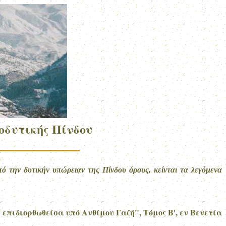
ιοδυτικής Πίνδου
 την δυτικήν υπώρειαν της Πίνδου όρους, κείνται τα λεγόμενα
πιδιορθωθείσα υπό Ανθίμου Γαζή", Τόμος Β', εν Βενετία