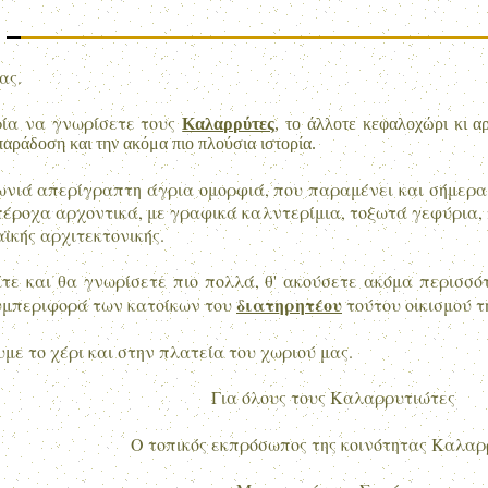
ας.
ρία να γνωρίσετε τους
Καλαρρύτες
, το άλλοτε κεφαλοχώρι κι α
παράδοση και την ακόμα πιο πλούσια ιστορία.
ωνιά απερίγραπτη άγρια ομορφιά, που παραμένει και σήμερα α
υπέροχα αρχοντικά, με γραφικά καλντερίμια, τοξωτά γεφύρια,
ϊκής αρχιτεκτονικής.
ίτε και θα γνωρίσετε πιο πολλά, θ' ακούσετε ακόμα περισσό
διατηρητέου
υμπεριφορά των κατοίκων του
τούτου οικισμού τ
με το χέρι και στην πλατεία του χωριού μας.
Για όλους τους Καλαρρυτιώτες
Ο τοπικός εκπρόσωπος της κοινότητας Καλα