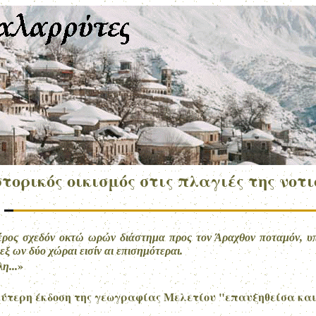
στορικός οικισμός στις πλαγιές της νοτ
έρος σχεδόν οκτώ ωρών διάστημα προς τον Άραχθον ποταμόν, υπό
ξ ων δύο χώραι εισίν αι επισημότεραι.
»
η...
τερη έκδοση της γεωγραφίας Μελετίου "επαυξηθείσα και ε